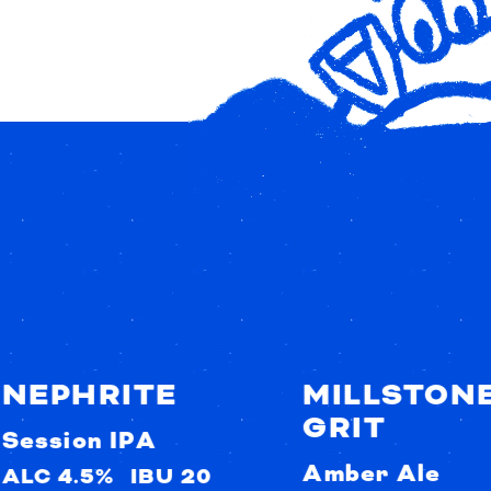
NEPHRITE
MILLSTON
GRIT
Session IPA
Amber Ale
ALC 4.5%
IBU 20