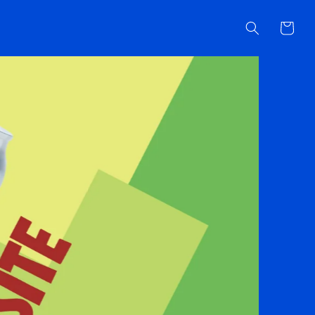
カ
ー
ト